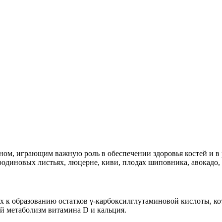
ом, играющим важную роль в обеспечении здоровья костей и в 
родиновых листьях, люцерне, киви, плодах шиповника, авокадо, 
 к образованию остатков γ-карбоксилглутаминовой кислоты, кот
й метаболизм витамина D и кальция.