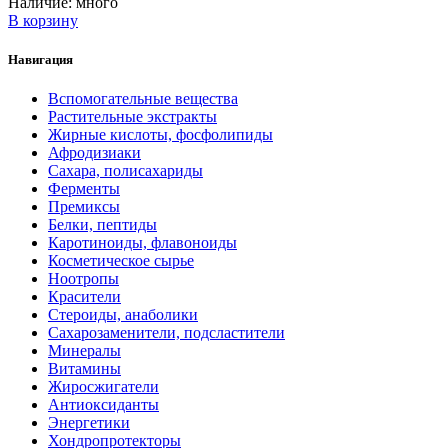
Наличие:
много
В корзину
Навигация
Вспомогательные вещества
Растительные экстракты
Жирные кислоты, фосфолипиды
Афродизиаки
Сахара, полисахариды
Ферменты
Премиксы
Белки, пептиды
Каротиноиды, флавоноиды
Косметическое сырье
Ноотропы
Красители
Стероиды, анаболики
Сахарозаменители, подсластители
Минералы
Витамины
Жиросжигатели
Антиоксиданты
Энергетики
Хондропротекторы