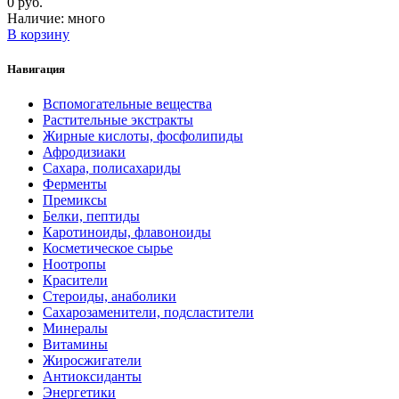
0 руб.
Наличие:
много
В корзину
Навигация
Вспомогательные вещества
Растительные экстракты
Жирные кислоты, фосфолипиды
Афродизиаки
Сахара, полисахариды
Ферменты
Премиксы
Белки, пептиды
Каротиноиды, флавоноиды
Косметическое сырье
Ноотропы
Красители
Стероиды, анаболики
Сахарозаменители, подсластители
Минералы
Витамины
Жиросжигатели
Антиоксиданты
Энергетики