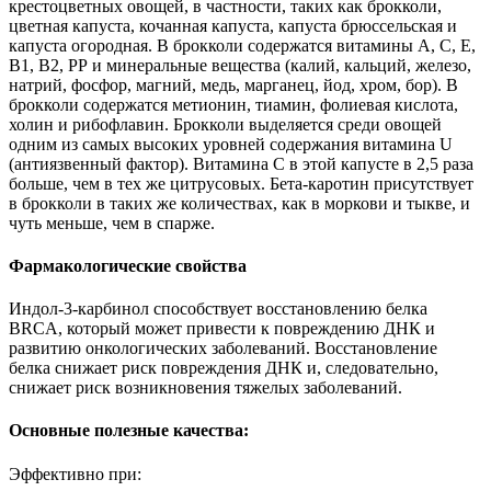
крестоцветных овощей, в частности, таких как брокколи,
цветная капуста, кочанная капуста, капуста брюссельская и
капуста огородная. В брокколи содержатся витамины А, С, Е,
В1, В2, РР и минеральные вещества (калий, кальций, железо,
натрий, фосфор, магний, медь, марганец, йод, хром, бор). В
брокколи содержатся метионин, тиамин, фолиевая кислота,
холин и рибофлавин. Брокколи выделяется среди овощей
одним из самых высоких уровней содержания витамина U
(антиязвенный фактор). Витамина C в этой капусте в 2,5 раза
больше, чем в тех же цитрусовых. Бета-каротин присутствует
в брокколи в таких же количествах, как в моркови и тыкве, и
чуть меньше, чем в спарже.
Фармакологические свойства
Индол-3-карбинол способствует восстановлению белка
BRCA, который может привести к повреждению ДНК и
развитию онкологических заболеваний. Восстановление
белка снижает риск повреждения ДНК и, следовательно,
снижает риск возникновения тяжелых заболеваний.
Основные полезные качества:
Эффективно при: