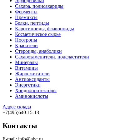
Афродизиаки
Сахара, полисахариды
Ферменты
Премиксы
Белки, пептиды
Каротиноиды, флавоноиды
Косметическое сырье
Ноотропы
Красители
Стероиды, анаболики
Сахарозаменители, подсластители
Минералы
Витамины
Жиросжигатели
Антиоксиданты
Энергетики
Хондропротекторы
Аминокислоты
Адрес склада
+7(495)640-15-13
Контакты
E-mail: info@abc.ru