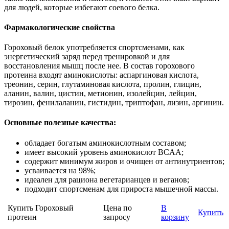
для людей, которые избегают соевого белка.
Фармакологические свойства
Гороховый белок употребляется спортсменами, как
энергетический заряд перед тренировкой и для
восстановления мышц после нее. В состав горохового
протеина входят аминокислоты: аспаргиновая кислота,
треонин, серин, глутаминовая кислота, пролин, глицин,
аланин, валин, цистин, метионин, изолейцин, лейцин,
тирозин, фенилаланин, гистидин, триптофан, лизин, аргинин.
Основные полезные качества:
обладает богатым аминокислотным составом;
имеет высокий уровень аминокислот BCAA;
содержит минимум жиров и очищен от антинутриентов;
усваивается на 98%;
идеален для рациона вегетарианцев и веганов;
подходит спортсменам для прироста мышечной массы.
Купить Гороховый
Цена по
В
Купить
протеин
запросу
корзину