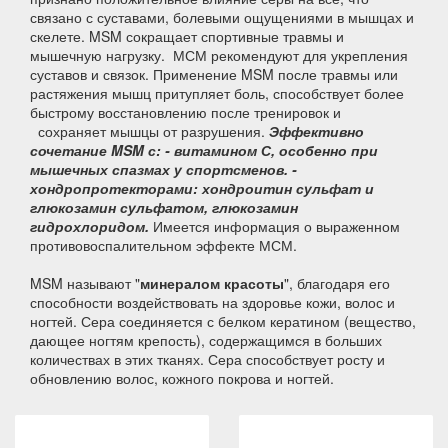
связано с суставами, болевыми ощущениями в мышцах и
скелете. MSM сокращает спортивные травмы и
мышечную нагрузку. МСМ рекомендуют для укрепления
суставов и связок. Применение MSM после травмы или
растяжения мышц притупляет боль, способствует более
быстрому восстановлению после тренировок и
сохраняет мышцы от разрушения.
Эффективно
сочетание MSM с:
- витамином С, особенно при
мышечных спазмах у спортсменов.
-
хондропротекторами:
хондроитин сульфат
и
глюкозамин сульфат
ом, глюкозамин
гидрохлоридом.
Имеется информация о выраженном
противовоспалительном эффекте МСМ.
MSM называют "
минералом красоты
", благодаря его
способности воздействовать на здоровье кожи, волос и
ногтей. Сера соединяется с белком кератином (вещество,
дающее ногтям крепость), содержащимся в больших
количествах в этих тканях. Сера способствует росту и
обновлению волос, кожного покрова и ногтей.