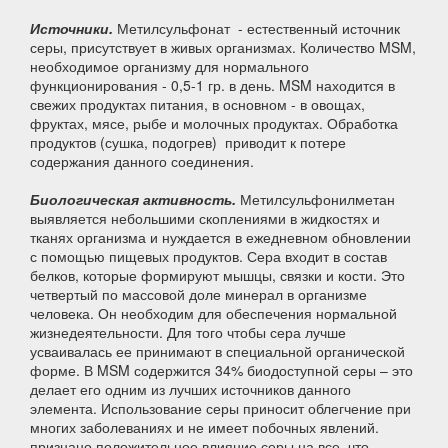
Источники.
Метилсульфонат - естественный источник
серы, присутствует в живых организмах. Количество MSM,
необходимое организму для нормального
функционирования - 0,5-1 гр. в день. MSM находится в
свежих продуктах питания, в основном - в овощах,
фруктах, мясе, рыбе и молочных продуктах. Обработка
продуктов (сушка, подогрев) приводит к потере
содержания данного соединения.
Биологическая активность.
Метилсульфонилметан
выявляется небольшими скоплениями в жидкостях и
тканях организма и нуждается в ежедневном обновлении
с помощью пищевых продуктов. Сера входит в состав
белков, которые формируют мышцы, связки и кости. Это
четвертый по массовой доле минерал в организме
человека. Он необходим для обеспечения нормальной
жизнедеятельности. Для того чтобы сера лучше
усваивалась ее принимают в специальной органической
форме. В MSM содержится 34% биодоступной серы – это
делает его одним из лучших источников данного
элемента. Использование серы приносит облегчение при
многих заболеваниях и не имеет побочных явлений.
признано положительное влияние серы на все, что